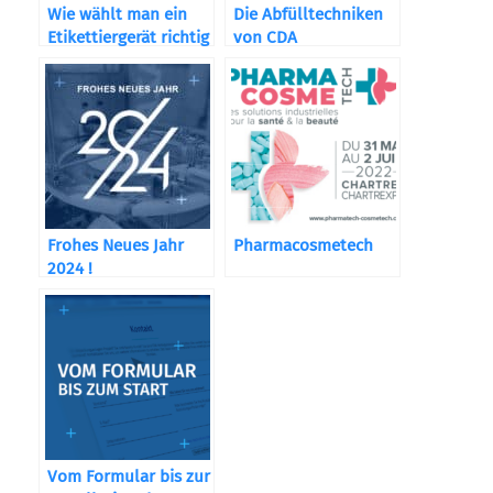
Wie wählt man ein
Die Abfülltechniken
Etikettiergerät richtig
von CDA
aus?
Frohes Neues Jahr
Pharmacosmetech
2024 !
Vom Formular bis zur