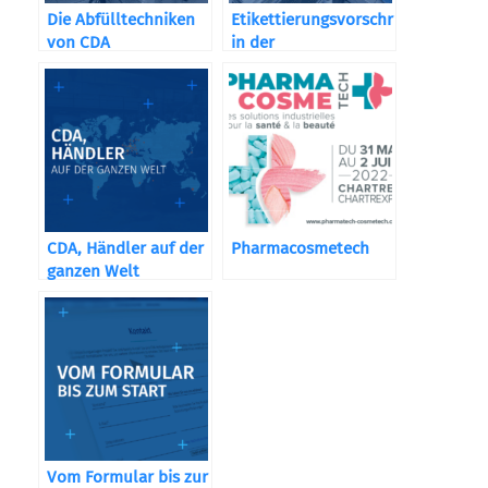
Die Abfülltechniken
Etikettierungsvorschriften
von CDA
in der
Kosmetikbranche
CDA, Händler auf der
Pharmacosmetech
ganzen Welt
Vom Formular bis zur