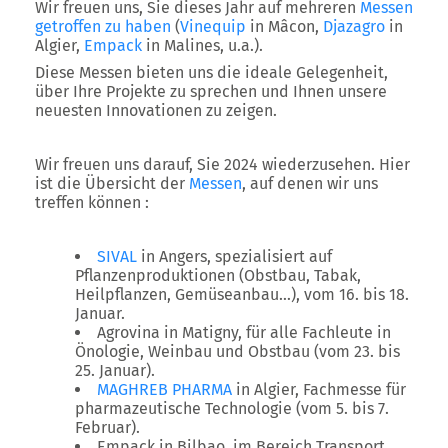
Wir freuen uns, Sie dieses Jahr auf mehreren
Messen
getroffen zu haben
(
Vinequip
in Mâcon,
Djazagro
in
Algier,
Empack
in Malines, u.a.).
Diese Messen bieten uns die ideale Gelegenheit,
über Ihre Projekte zu sprechen und Ihnen unsere
neuesten Innovationen zu zeigen.
Wir freuen uns darauf, Sie 2024 wiederzusehen. Hier
ist die Übersicht der
Messen
, auf denen wir uns
treffen können :
SIVAL
in Angers, spezialisiert auf
Pflanzenproduktionen (Obstbau, Tabak,
Heilpflanzen, Gemüseanbau…), vom 16. bis 18.
Januar.
Agrovina in Matigny, für alle Fachleute in
Önologie, Weinbau und Obstbau (vom 23. bis
25. Januar).
MAGHREB PHARMA
in Algier, Fachmesse für
pharmazeutische Technologie (vom 5. bis 7.
Februar).
Empack in Bilbao, im Bereich Transport