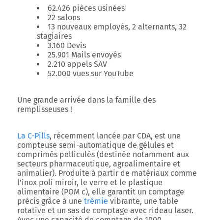
62.426 pièces usinées
22 salons
13 nouveaux employés, 2 alternants, 32
stagiaires
3.160 Devis
25.901 Mails envoyés
2.210 appels SAV
52.000 vues sur YouTube
Une grande arrivée dans la famille des
remplisseuses !
La C-Pills
, récemment lancée par CDA, est une
compteuse semi-automatique de gélules et
comprimés pelliculés (destinée notamment aux
secteurs pharmaceutique, agroalimentaire et
animalier). Produite à partir de matériaux comme
l’inox poli miroir, le verre et le plastique
alimentaire (POM c), elle garantit un comptage
précis grâce à une
trémie
vibrante, une table
rotative et un sas de comptage avec rideau laser.
Avec une capacité de comptage de 1000