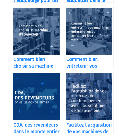
l’étiquetage pour les
étiquettes dans le
distilleries
secteur cosmétique
Comment bien
Comment bien
choisir sa machine
entretenir vos
d’étiquetage ?
machines
industrielles ?
CDA, des revendeurs
Facilitez l’acquisition
dans le monde entier
de vos machines de
conditionnement