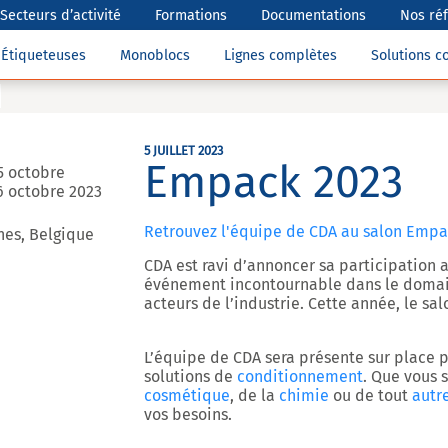
Secteurs d’activité
Formations
Documentations
Nos ré
Étiqueteuses
Monoblocs
Lignes complètes
Solutions 
5 JUILLET 2023
Empack 2023
5 octobre
6 octobre 2023
Retrouvez l'équipe de CDA au salon Empa
nes, Belgique
CDA est ravi d’annoncer sa participation 
événement incontournable dans le domai
acteurs de l’industrie. Cette année, le sal
L’équipe de CDA sera présente sur place p
solutions de
conditionnement
. Que vous s
cosmétique
, de la
chimie
ou de tout
autr
vos besoins.