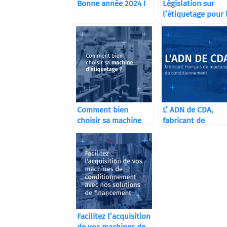
Bonne année 2024 !
Législation sur
l’étiquetage pour 
distilleries
Comment bien
L’ ADN de CDA,
choisir sa machine
fabricant de
d’étiquetage ?
machines de
conditionnement
Facilitez l’acquisition