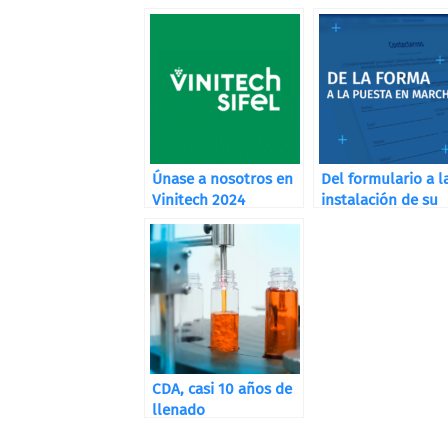
Únase a nosotros en
Del formulario a l
Vinitech 2024
instalación de su
máquina
CDA, casi 10 años de
llenado