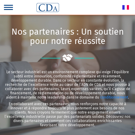
Nos partenaires : Un soutien
pour notre réussite
Le secteur industriel est un environnement complexe qui exige l’équilibre
subtil entre innovation, conformité réglementaire et récemment,
développement durable. Dans ce secteur en constante évolution, la
recherche de l’excellence reste au cœur de l’ADN de CDA et nous pousse à
collaborer avec des partenaires. Leurs expertises variées, qu’il s’agisse de
financement, de réglementation ou de développement durable, nous
aident à maintenir notre leadership dans le domaine du
conditionnement
.
En collaborant avec ces partenaires, nous renforçons notre capacité à
innover et à répondre toujours le plus justement aux besoins de nos
clients. Nous croyons fermement que notre engagement envers
l’excellence industrielle passe par des partenariats solides. Découvrez nos
divers partenaires et comment ces collaborations enrichissantes
favorisent notre développement.