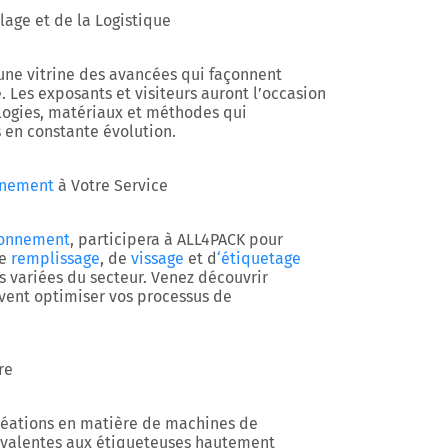
lage et de la Logistique
 une vitrine des avancées qui façonnent
e. Les exposants et visiteurs auront l’occasion
logies, matériaux et méthodes qui
s en constante évolution.
nnement
à Votre Service
ionnement
, participera à ALL4PACK pour
e
remplissage
, de
vissage
et d
‘étiquetage
 variées du secteur. Venez découvrir
ent optimiser vos processus de
re
créations en matière de machines de
yvalentes aux étiqueteuses hautement