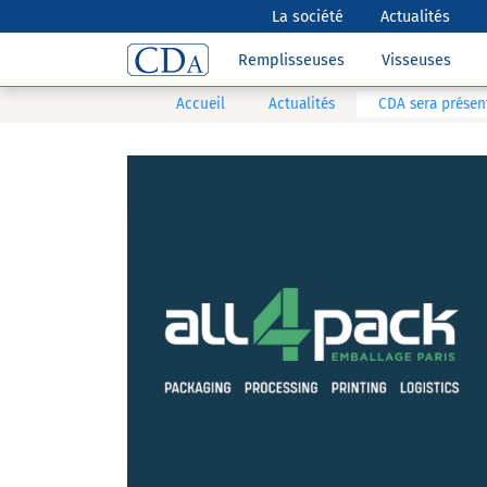
La société
Actualités
Remplisseuses
Visseuses
Accueil
Actualités
CDA sera présen