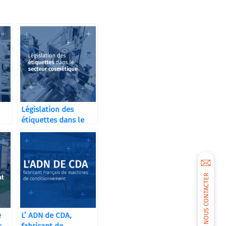
Législation des
étiquettes dans le
secteur cosmétique
NOUS CONTACTER
e
L’ ADN de CDA,