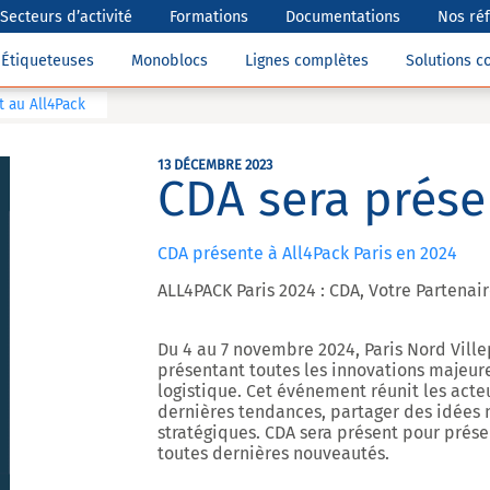
Secteurs d’activité
Formations
Documentations
Nos ré
Étiqueteuses
Monoblocs
Lignes complètes
Solutions 
t au All4Pack
13 DÉCEMBRE 2023
CDA sera prése
CDA présente à All4Pack Paris en 2024
ALL4PACK Paris 2024 : CDA, Votre Partenai
Du
4 au 7 novembre 2024, Paris Nord Ville
présentant toutes les innovations majeure
logistique. Cet événement réunit les acteu
dernières tendances, partager des idées n
stratégiques. CDA sera présent pour prése
toutes dernières nouveautés.