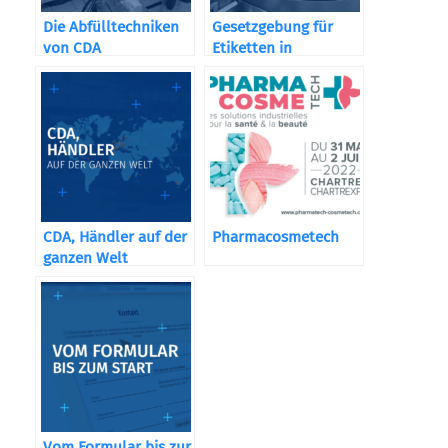
Die Abfülltechniken
Gesetzgebung für
von CDA
Etiketten in
Apotheken und
Nahrungsergänzungsmitteln
CDA, Händler auf der
Pharmacosmetech
ganzen Welt
Vom Formular bis zur