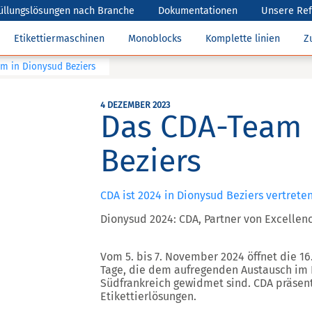
üllungslösungen nach Branche
Dokumentationen
Unsere Re
Etikettiermaschinen
Monoblocks
Komplette linien
Z
m in Dionysud Beziers
4 DEZEMBER 2023
Das CDA-Team 
Beziers
CDA ist 2024 in Dionysud Beziers vertrete
Dionysud 2024: CDA, Partner von Excellen
Vom 5. bis 7. November 2024 öffnet die 16
Tage, die dem aufregenden Austausch im
Südfrankreich gewidmet sind. CDA präsent
Etikettierlösungen.