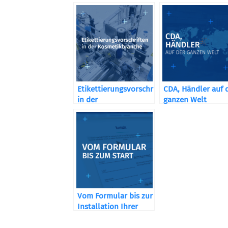
Weingüter und
aus?
Brauereien
Etikettierungsvorschriften
CDA, Händler auf 
in der
ganzen Welt
Kosmetikbranche
Vom Formular bis zur
Installation Ihrer
Maschine