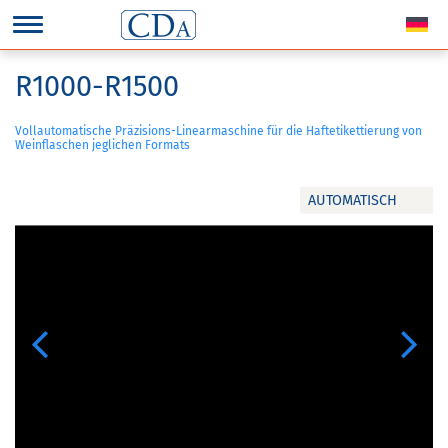
R1000-R1500
Vollautomatische Präzisions-Linearmaschine für die Haftetikettierung von
Weinflaschen jeglichen Formats
AUTOMATISCH
Previous
Next