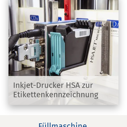
Inkjet-Drucker HSA zur
Etikettenkennzeichnung
EN
Füllmaschine,