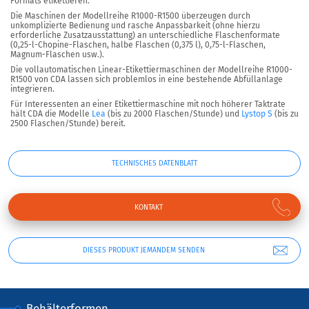
Formats etikettieren.
Die Maschinen der Modellreihe R1000-R1500 überzeugen durch
unkomplizierte Bedienung und rasche Anpassbarkeit (ohne hierzu
erforderliche Zusatzausstattung) an unterschiedliche Flaschenformate
(0,25-l-Chopine-Flaschen, halbe Flaschen (0,375 l), 0,75-l-Flaschen,
Magnum-Flaschen usw.).
Die vollautomatischen Linear-Etikettiermaschinen der Modellreihe R1000-
R1500 von CDA lassen sich problemlos in eine bestehende Abfüllanlage
integrieren.
Für Interessenten an einer Etikettiermaschine mit noch höherer Taktrate
hält CDA die Modelle
Lea
(bis zu 2000 Flaschen/Stunde) und
Lystop S
(bis zu
2500 Flaschen/Stunde) bereit.
TECHNISCHES DATENBLATT
KONTAKT
DIESES PRODUKT JEMANDEM SENDEN
Behälterformen