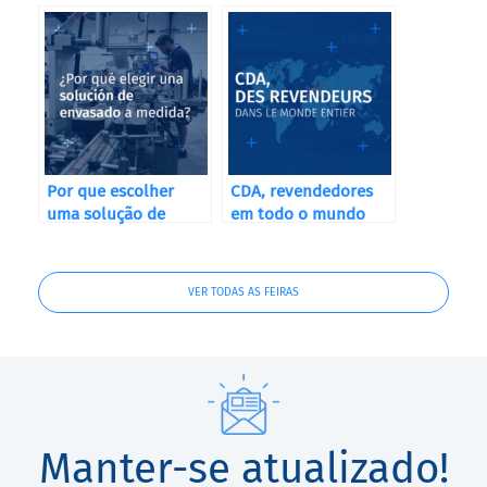
Destilerías, Bodegas
etiquetagem
y Cervecerías
correcta?
Por que escolher
CDA, revendedores
uma solução de
em todo o mundo
embalagem sob
medida?
VER TODAS AS FEIRAS
Manter-se atualizado!