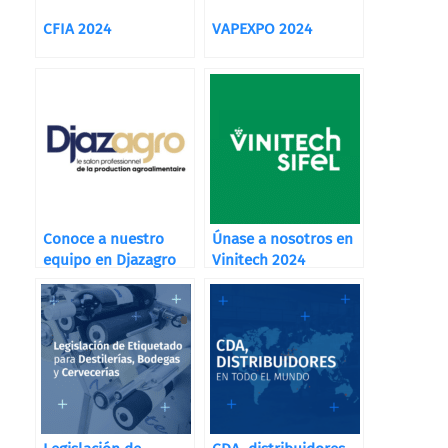
CFIA 2024
VAPEXPO 2024
Conoce a nuestro
Únase a nosotros en
equipo en Djazagro
Vinitech 2024