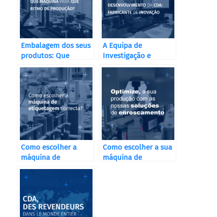
Embalagem dos seus
A Equipa de
produtos: Que
Investigação e
máquina para que
Desenvolvimento da
ritmo de produção?
CDA: Impulsionando
a Inovação no
Acondicionamento
Como escolher a
Como escolher a sua
máquina de
máquina de
etiquetagem
aparafusar industrial
correcta?
de acordo com o
setor