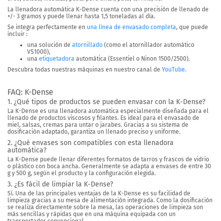
La llenadora automática K-Dense cuenta con una precisión de llenado de
+/- 3 gramos y puede llenar hasta 1,5 toneladas al día.
Se integra perfectamente en
una línea de envasado completa
, que puede
incluir :
una solución de
atornillado
(como el atornillador automático
VS1000),
una
etiquetadora
automática (Essentiel o Ninon 1500/2500).
Descubra todas nuestras máquinas en nuestro canal de
YouTube.
FAQ: K-Dense
1. ¿Qué tipos de productos se pueden envasar con la K-Dense?
La K-Dense es una llenadora automática especialmente diseñada para el
llenado de productos viscosos y filantes. Es ideal para el envasado de
miel, salsas, cremas para untar o jarabes. Gracias a su sistema de
dosificación adaptado, garantiza un llenado preciso y uniforme.
2. ¿Qué envases son compatibles con esta llenadora
automática?
La K-Dense puede llenar diferentes formatos de tarros y frascos de vidrio
o plástico con boca ancha. Generalmente se adapta a envases de entre 30
g y 500 g, según el producto y la configuración elegida.
3. ¿Es fácil de limpiar la K-Dense?
Sí. Una de las principales ventajas de la K-Dense es su facilidad de
limpieza gracias a su mesa de alimentación integrada. Como la dosificación
se realiza directamente sobre la mesa, las operaciones de limpieza son
más sencillas y rápidas que en una máquina equipada con un