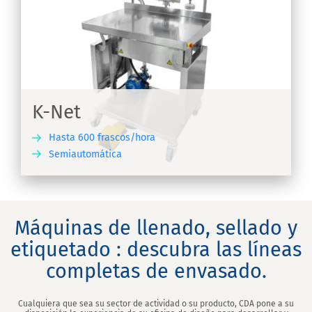
K-Net
Hasta 600 frascos/hora
Semiautomática
IR
Máquinas de llenado, sellado y
etiquetado : descubra las líneas
completas de envasado.
Cualquiera que sea su sector de actividad o su producto, CDA pone a su