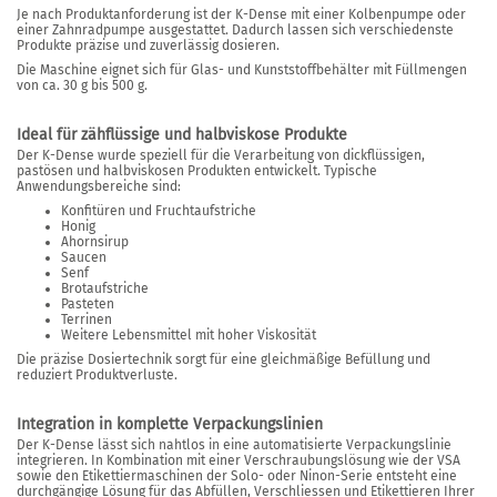
Je nach Produktanforderung ist der K-Dense mit einer Kolbenpumpe oder
einer Zahnradpumpe ausgestattet. Dadurch lassen sich verschiedenste
Produkte präzise und zuverlässig dosieren.
Die Maschine eignet sich für Glas- und Kunststoffbehälter mit Füllmengen
von ca. 30 g bis 500 g.
Ideal für zähflüssige und halbviskose Produkte
Der K-Dense wurde speziell für die Verarbeitung von dickflüssigen,
pastösen und halbviskosen Produkten entwickelt. Typische
Anwendungsbereiche sind:
Konfitüren und Fruchtaufstriche
Honig
Ahornsirup
Saucen
Senf
Brotaufstriche
Pasteten
Terrinen
Weitere Lebensmittel mit hoher Viskosität
Die präzise Dosiertechnik sorgt für eine gleichmäßige Befüllung und
reduziert Produktverluste.
Integration in komplette Verpackungslinien
Der K-Dense lässt sich nahtlos in eine automatisierte Verpackungslinie
integrieren. In Kombination mit einer Verschraubungslösung wie der VSA
sowie den Etikettiermaschinen der Solo- oder Ninon-Serie entsteht eine
durchgängige Lösung für das Abfüllen, Verschliessen und Etikettieren Ihrer