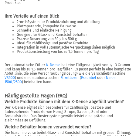
Produkte.
Ihre Vorteile auf einen Blick
2-in-1-System für Produktzuführung und Abfüllung
Platzsparende, kompakte Bauweise
Schnelle und einfache Reinigung
Geeignet für Glas- und Kunststoffbehälter
Präzise Dosierung von 30 g bis 500 g
Ideal für zähflüssige und pastöse Produkte
Integration in vollautomatische Verpackungslinien möglich
Produktionsleistung von bis zu 1,5 Tonnen pro Tag
Der automatische Füller
K-Dense
hat eine Füllgenauigkeit von +/- 3 Gramm
und kann bis zu 1,5 Tonnen pro Tag füllen. Es passt perfekt in eine komplette
Abfülllinie, die eine Verschraubungslösung (wie die Verschließmaschine
VS500
) und einen automatischen
Etikettierer
(
Essentiel
oder
Ninon
1500/2500
) beinhalten kann.
Häufig gestellte Fragen (FAQ)
Welche Produkte können mit dem K-Dense abgefüllt werden?
Der K-Dense eignet sich besonders für zähflüssige, pastöse und
fadenziehende Produkte wie Honig, Sirupe, Saucen, Senf oder
Brotaufstriche. Das Dosiersystem gewährleistet eine präzise und
gleichmässige Befüllung.
Welche Behälter können verwendet werden?
Die Maschine verarbeitet Glas- und Kunststoffbehälter mit grosser Öffnung.