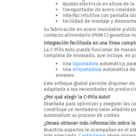
Ajustes eléctricos en altura de l
Transportador de acero inoxidab
Interfaz intuitiva con pantalla tác
Facilidad de montaje y desmonta
Su fabricación en
acero inoxidable pulid
contacto alimentario (
POM C
) garantiza r
Integración facilitada en una línea comp
La C-Pills Auto puede funcionar de mane
completa de envasado
, que incluye, en p
Una
taponadora
automática para 
Una
etiquetadora
automática de
envases.
Este enfoque global permite disponer de 
adaptada a sus necesidades de producci
¿Por qué elegir la C-Pills Auto?
Diseñada para
optimizar y asegurar las 
constituye un
verdadero valor añadido
pa
automatizar su proceso de conteo
.
¿Desea obtener más información sobre la 
Nuestros expertos le acompañan en el est
más adecuada.
Contáctenos
ahora mismo