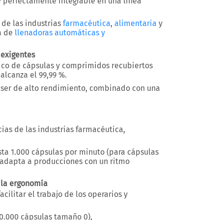
 y perfectamente integrable en una línea
 de las industrias
farmacéutica
,
alimentaria
y
ma de
llenadoras automáticas y
 exigentes
tico de cápsulas y comprimidos recubiertos
 alcanza el
99,99 %
.
áser de alto rendimiento
, combinado con una
ias de las industrias farmacéutica,
sta
1.000 cápsulas por minuto
(para cápsulas
 adapta a producciones con un ritmo
 la ergonomía
acilitar el trabajo de los operarios y
60.000 cápsulas tamaño 0)
,