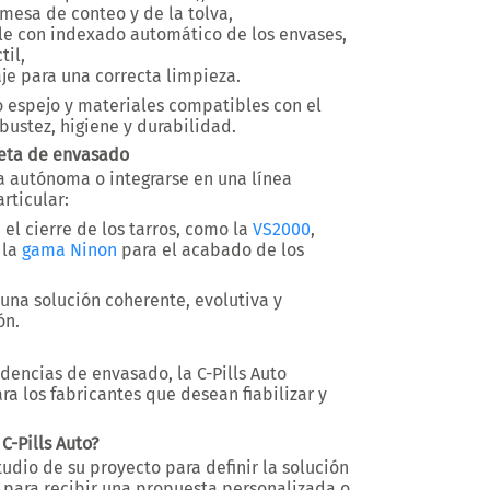
a mesa de conteo y de la tolva
,
le con indexado automático de los envases
,
til
,
je para una correcta limpieza.
o espejo
y materiales compatibles con el
obustez, higiene y durabilidad.
leta de envasado
ra autónoma o integrarse en una
línea
articular:
el cierre de los tarros, como la
VS2000
,
 la
gama Ninon
para el acabado de los
una solución coherente, evolutiva y
ón.
cadencias de envasado
, la C-Pills Auto
ra los fabricantes que desean
fiabilizar y
C-Pills Auto?
udio de su proyecto para definir la solución
para recibir una propuesta personalizada o