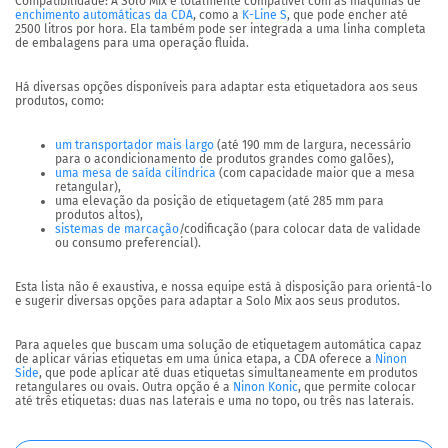
Compatibilidade
: A Solo Mix é totalmente compatível com as máquinas de
enchimento automáticas da CDA
, como a
K-Line S
, que pode encher até
2500 litros por hora
. Ela também pode ser integrada a uma linha completa
de embalagens para uma operação fluida.
Há diversas opções disponíveis para adaptar esta etiquetadora aos seus
produtos, como:
um transportador mais largo
(até 190 mm de largura, necessário
para o acondicionamento de produtos grandes como galões),
uma mesa de saída cilíndrica
(com capacidade maior que a mesa
retangular),
uma elevação da posição de etiquetagem (até 285 mm para
produtos altos),
sistemas de marcação
/codificação (para colocar data de validade
ou consumo preferencial).
Esta lista não é exaustiva, e nossa equipe está à disposição para orientá-lo
e sugerir diversas opções para adaptar a Solo Mix aos seus produtos.
Para aqueles que buscam uma solução de etiquetagem automática capaz
de aplicar várias etiquetas em uma única etapa, a CDA oferece a
Ninon
Side
, que pode aplicar até duas etiquetas simultaneamente em produtos
retangulares ou ovais. Outra opção é a
Ninon Konic
, que permite colocar
até três etiquetas: duas nas laterais e uma no topo, ou três nas laterais.