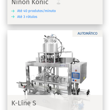
Ninon Konic
Até 40 produtos/minuto
Até 3 rótulos
RA
AUTOMÁTICO
K-
K-Line S