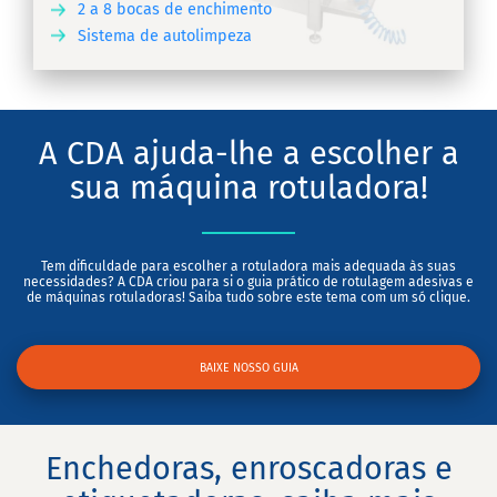
2 a 8 bocas de enchimento
Sistema de autolimpeza
RA
A CDA ajuda-lhe a escolher a
sua máquina rotuladora!
Tem dificuldade para escolher a rotuladora mais adequada às suas
necessidades? A CDA criou para si o guia prático de rotulagem adesivas e
de máquinas rotuladoras! Saiba tudo sobre este tema com um só clique.
BAIXE NOSSO GUIA
Enchedoras, enroscadoras e