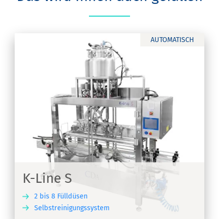
AUTOMATISCH
K-Line S
2 bis 8 Fülldüsen
Selbstreinigungssystem
EN