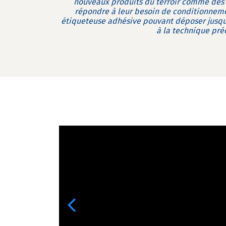
nouveaux produits du terroir comme des pl
répondre à leur besoin de conditionneme
étiqueteuse adhésive pouvant déposer jusqu’
à la technique préc
Previous