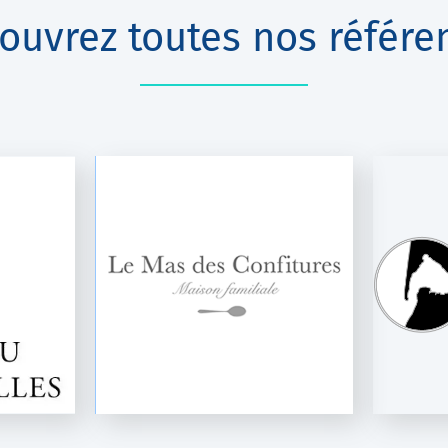
ouvrez toutes nos référe
NFITURES
BRASSERIE LACA BOÏATES
o
Ninon 1500