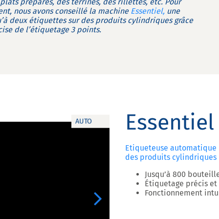
ats préparés, des terrines, des rillettes, etc. Pour
nt, nous avons conseillé la machine
Essentiel,
une
à deux étiquettes sur des produits cylindriques grâce
ise de l’étiquetage 3 points.
Essentiel
AUTO
Etiqueteuse automatique 
des produits cylindriques
Jusqu’à 800 bouteill
Étiquetage précis et 
Fonctionnement intuit
Next