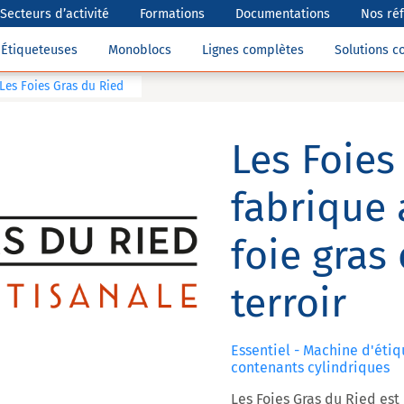
Secteurs d’activité
Formations
Documentations
Nos ré
Étiqueteuses
Monoblocs
Lignes complètes
Solutions 
 Les Foies Gras du Ried
Les Foies
fabrique 
foie gras
terroir
Essentiel - Machine d'éti
contenants cylindriques
Les Foies Gras du Ried est