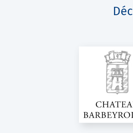
Déc
CHÂTEAU BARBEYROLLES
LE MAS DES CO
Essentiel
K-Net Aut