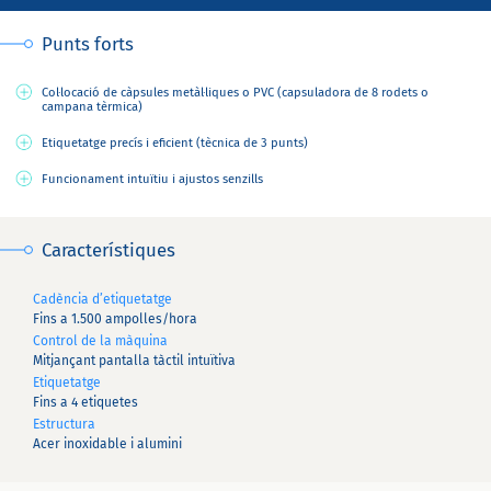
Punts forts
Col·locació de càpsules metàl·liques o PVC (capsuladora de 8 rodets o
campana tèrmica)
Etiquetatge precís i eficient (tècnica de 3 punts)
Funcionament intuïtiu i ajustos senzills
Característiques
Cadència d’etiquetatge
Fins a 1.500 ampolles/hora
Control de la màquina
Mitjançant pantalla tàctil intuïtiva
Etiquetatge
Fins a 4 etiquetes
Estructura
Acer inoxidable i alumini