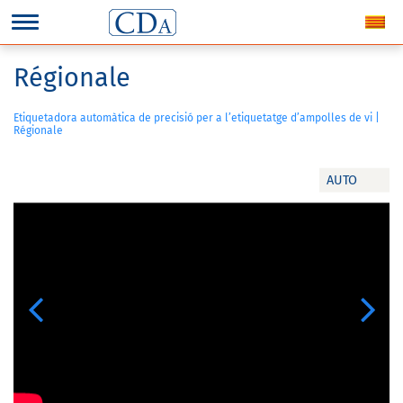
Régionale
Etiquetadora automàtica de precisió per a l’etiquetatge d’ampolles de vi |
Régionale
AUTO
Previous
Next