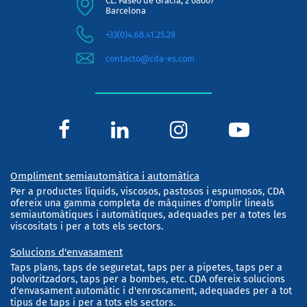
CL. Paseo de Gracia, 2 08007
Barcelona
+33(0)4.68.41.25.29
contacto@cda-es.com
Ompliment semiautomàtica i automàtica
Per a productes líquids, viscosos, pastosos i espumosos, CDA
ofereix una gamma completa de màquines d'omplir lineals
semiautomàtiques i automàtiques, adequades per a totes les
viscositats i per a tots els sectors.
Solucions d'envasament
Taps plans, taps de seguretat, taps per a pipetes, taps per a
polvoritzadors, taps per a bombes, etc. CDA ofereix solucions
d'envasament automàtic i d'enroscament, adequades per a tot
tipus de taps i per a tots els sectors.