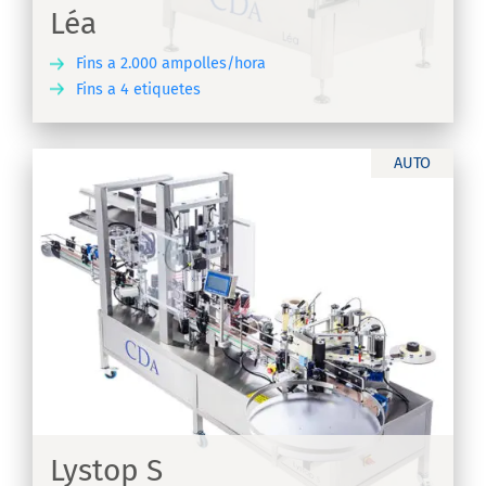
Léa
Fins a 2.000 ampolles/hora
Fins a 4 etiquetes
IX
AUTO
Lystop S