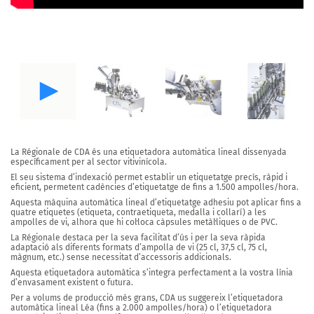
La Régionale
de CDA és una etiquetadora automàtica lineal dissenyada
específicament per
al sector vitivinícola.
El seu sistema d’indexació permet establir un etiquetatge precís, ràpid i
eficient,
permetent cadències d’etiquetatge de fins a 1.500 ampolles/hora.
Aquesta màquina automàtica lineal d’etiquetatge adhesiu pot
aplicar fins a
quatre etiquetes
(etiqueta, contraetiqueta, medalla i collarí) a les
ampolles de vi, alhora que hi col·loca càpsules metàl·liques o de PVC.
La Régionale destaca per la seva facilitat d’ús i per la seva ràpida
adaptació
als diferents formats d’ampolla de vi
(25 cl, 37,5 cl, 75 cl,
màgnum, etc.) sense necessitat d’accessoris addicionals.
Aquesta etiquetadora automàtica s’integra perfectament a la vostra línia
d’envasament existent o futura.
Per a volums de producció més grans, CDA us suggereix
l’etiquetadora
automàtica lineal Léa
(
fins a 2.000 ampolles/hora
) o l’etiquetadora