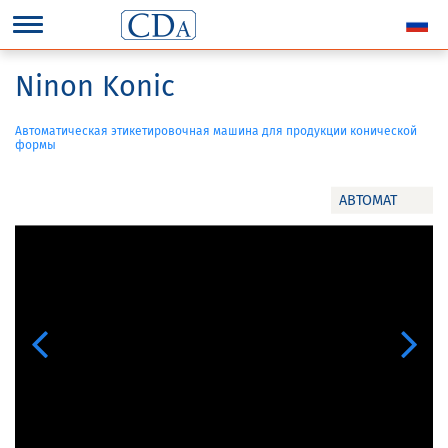
Ninon Konic
Автоматическая этикетировочная машина для продукции конической
формы
АВТОМАТ
Previous
Next