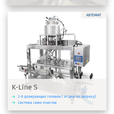
ТЬ
АВТОМАТ
K-Line S
2-8 дозирующих головок ( от дна по запросу)
Система само-очистки
ТЬ