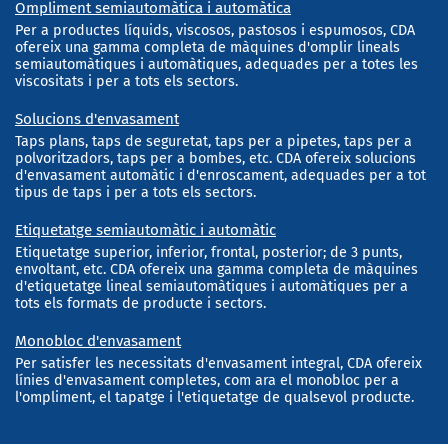
Ompliment semiautomàtica i automàtica
Per a productes líquids, viscosos, pastosos i espumosos, CDA
ofereix una gamma completa de màquines d'omplir lineals
semiautomàtiques i automàtiques, adequades per a totes les
viscositats i per a tots els sectors.
Solucions d'envasament
Taps plans, taps de seguretat, taps per a pipetes, taps per a
polvoritzadors, taps per a bombes, etc. CDA ofereix solucions
d'envasament automàtic i d'enroscament, adequades per a tot
tipus de taps i per a tots els sectors.
Etiquetatge semiautomàtic i automàtic
Etiquetatge superior, inferior, frontal, posterior; de 3 punts,
envoltant, etc. CDA ofereix una gamma completa de màquines
d'etiquetatge lineal semiautomàtiques i automàtiques per a
tots els formats de producte i sectors.
Monobloc d'envasament
Per satisfer les necessitats d'envasament integral, CDA ofereix
línies d'envasament completes, com ara el monobloc per a
l'ompliment, el tapatge i l'etiquetatge de qualsevol producte.