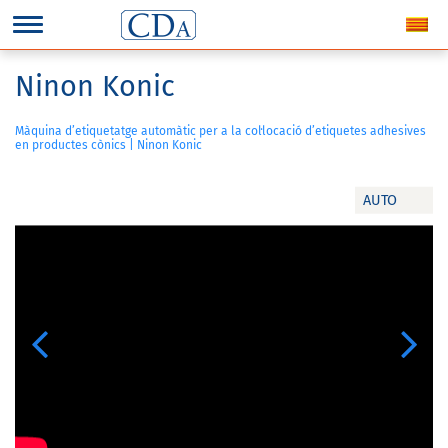
Ninon Konic
Màquina d’etiquetatge automàtic per a la col·locació d’etiquetes adhesives
en productes cònics | Ninon Konic
AUTO
Previous
Next