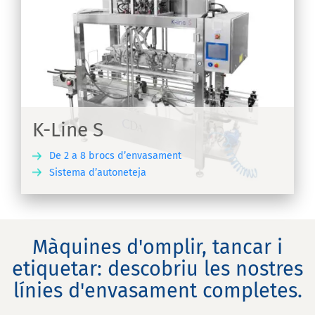
K-Line S
De 2 a 8 brocs d’envasament
Sistema d’autoneteja
IX
Màquines d'omplir, tancar i
etiquetar: descobriu les nostres
línies d'envasament completes.