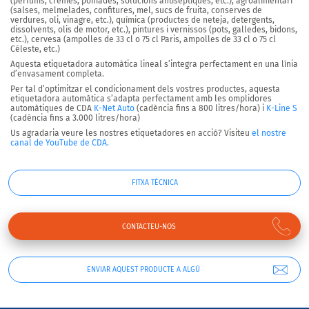
(perfums, cremes, pomades, solucions antisèptiques, etc.),
agroalimentari
(salses, melmelades, confitures, mel, sucs de fruita, conserves de
verdures, oli, vinagre, etc.),
química
(productes de neteja, detergents,
dissolvents, olis de motor, etc.),
pintures i vernissos
(pots, galledes, bidons,
etc.),
cervesa
(ampolles de 33 cl o 75 cl Paris, ampolles de 33 cl o 75 cl
Céleste, etc.)
Aquesta etiquetadora automàtica lineal s’integra perfectament en una línia
d’envasament completa.
Per tal d’optimitzar el condicionament dels vostres productes, aquesta
etiquetadora automàtica s’adapta perfectament amb les omplidores
automàtiques de CDA
K-Net Auto
(cadència fins a 800 litres/hora) i
K-Line S
(cadència fins a 3.000 litres/hora)
Us agradaria veure les nostres etiquetadores en acció? Visiteu
el nostre
canal de YouTube de CDA.
FITXA TÈCNICA
CONTACTEU-NOS
ENVIAR AQUEST PRODUCTE A ALGÚ