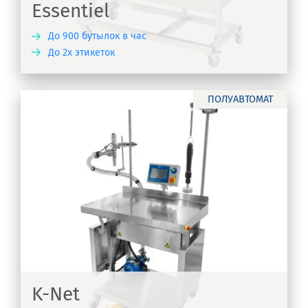
Essentiel
До 900 бутылок в час
До 2х этикеток
ТЬ
ПОЛУАВТОМАТ
K-Net