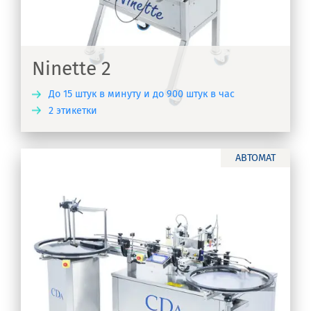
Ninette 2
До 15 штук в минуту и до 900 штук в час
2 этикетки
ТЬ
АВТОМАТ