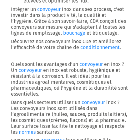
élevées et optimiser les flux.
Intégrer un
convoyeur
inox
dans ses process, c’est
investir dans la
productivité, la qualité et
l’hygiène
. Grâce à son savoir-faire, CDA conçoit des
convoyeurs sur mesure qui s’adaptent à toutes les
lignes de
remplissage,
bouchage
et étiquetage
.
Découvrez nos convoyeurs inox CDA et améliorez
l’efficacité de votre chaîne de
conditionnement
.
Quels sont les avantages d’un
convoyeur
en inox ?
Un
convoyeur
en inox est robuste, hygiénique et
résistant à la corrosion. Il est idéal pour les
industries agroalimentaires, cosmétiques et
pharmaceutiques, où l’hygiène et la durabilité sont
essentielles.
Dans quels secteurs utiliser un
convoyeur
inox ?
Les convoyeurs inox sont utilisés dans
l’agroalimentaire (huiles, sauces, produits laitiers),
les cosmétiques (crèmes, flacons) et la pharmacie.
Leur surface lisse facilite le nettoyage et respecte
les
normes
sanitaires.