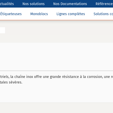
ctualités
Nos solutions
Nos Documentations
Références
Étiqueteuses
Monoblocs
Lignes complètes
Solutions 
riels, la chaîne inox offre une grande résistance à la corrosion, une
tales sévères.