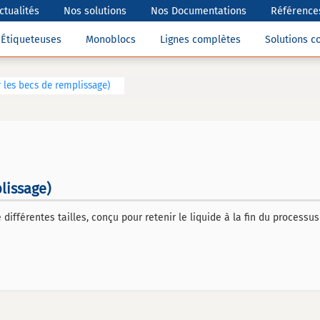
ctualités
Nos solutions
Nos Documentations
Références
Étiqueteuses
Monoblocs
Lignes complètes
Solutions 
r les becs de remplissage)
lissage)
fférentes tailles, conçu pour retenir le liquide à la fin du processus