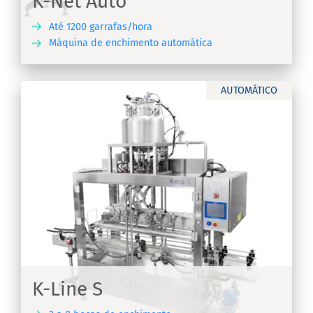
K-Net Auto
Até 1200 garrafas/hora
Máquina de enchimento automática
RA
AUTOMÁTICO
K-
K-Line S