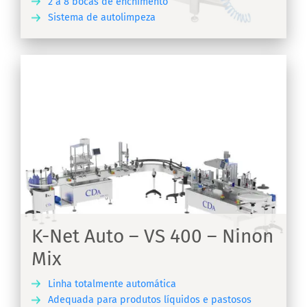
2 a 8 bocas de enchimento
Sistema de autolimpeza
RA
n
em
K-Net Auto – VS 400 – Ninon
Mix
Linha totalmente automática
Adequada para produtos líquidos e pastosos
RA