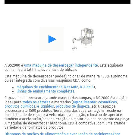
A DS2000 é
uma máquina de desenroscar independente
. Está equipada
com um
ecrã tátil intuitivo
e fácil de utilizar.
Esta máquina de desenroscar pode funcionar de maneira
100% autónoma
ou ser integrada com diversas máquinas CDA, como:
máquinas de enchimento
(
K-Net Auto
,
K-Line S
),
linhas de embalamento completas
.
Capaz de desenroscar a grande maioria das tampas, a DS 2000 é a opção
ideal para
todos os setores
e mercados (
agroalimentar
,
cosméticos
,
produtos químicos
,
e-líquidos
,
produtos de limpeza
, etc.). Capaz de
processar até
1500 produtos/hora
, uma das suas vantagens reside na
possibilidade de regular a velocidade, a posição, o binário de aperto e
também a aceleração/desaceleração do motor e o deslocamento da pinça.
A máquina de desenroscar autónoma CDA é compatível com uma grande
variedade de formatos de produtos.
Dispomos de opções de alimentação e evacuação de recipientes (por