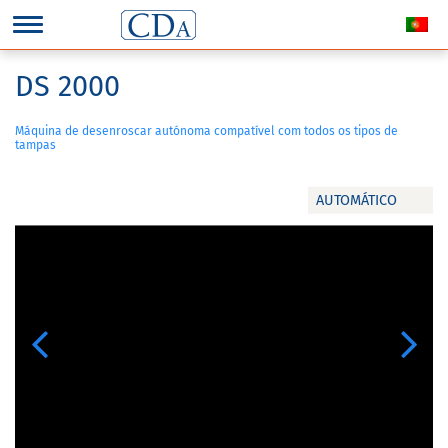
DS 2000
Máquina de desenroscar autónoma compatível com todos os tipos de
tampas
AUTOMÁTICO
Previous
Next