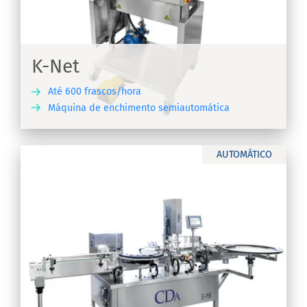
s
K-Net
Até 600 frascos/hora
Máquina de enchimento semiautomática
RA
AUTOMÁTICO