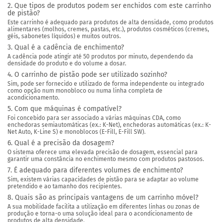
2. Que tipos de produtos podem ser enchidos com este carrinho
de pistão?
Este carrinho é adequado para produtos de alta densidade, como produtos
alimentares (molhos, cremes, pastas, etc.), produtos cosméticos (cremes,
géis, sabonetes líquidos) e muitos outros.
3. Qual é a cadência de enchimento?
A cadência pode atingir até 50 produtos por minuto, dependendo da
densidade do produto e do volume a dosar.
4. O carrinho de pistão pode ser utilizado sozinho?
Sim, pode ser fornecido e utilizado de forma independente ou integrado
como opção num monobloco ou numa linha completa de
acondicionamento.
5. Com que máquinas é compatível?
Foi concebido para ser associado a várias máquinas CDA, como
enchedoras semiautomáticas (ex.: K-Net), enchedoras automáticas (ex.: K-
Net Auto, K-Line S) e monoblocos (E-Fill, E-Fill SW).
6. Qual é a precisão da dosagem?
O sistema oferece uma elevada precisão de dosagem, essencial para
garantir uma constância no enchimento mesmo com produtos pastosos.
7. É adequado para diferentes volumes de enchimento?
Sim, existem várias capacidades de pistão para se adaptar ao volume
pretendido e ao tamanho dos recipientes.
8. Quais são as principais vantagens de um carrinho móvel?
A sua mobilidade facilita a utilização em diferentes linhas ou zonas de
produção e torna-o uma solução ideal para o acondicionamento de
produtos de alta densidade.