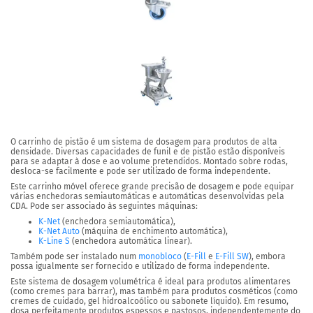
O carrinho de pistão é um sistema de dosagem para produtos de alta
densidade. Diversas capacidades de funil e de pistão estão disponíveis
para se adaptar à dose e ao volume pretendidos. Montado sobre rodas,
desloca-se facilmente e pode ser utilizado de forma independente.
Este carrinho móvel oferece grande precisão de dosagem e pode equipar
várias enchedoras semiautomáticas e automáticas desenvolvidas pela
CDA. Pode ser associado às seguintes máquinas:
K-Net
(enchedora semiautomática),
K-Net Auto
(máquina de enchimento automática),
K-Line S
(enchedora automática linear).
Também pode ser instalado num
monobloco
(
E-Fill
e
E-Fill SW
), embora
possa igualmente ser fornecido e utilizado de forma independente.
Este sistema de dosagem volumétrica é ideal para produtos alimentares
(como cremes para barrar), mas também para produtos cosméticos (como
cremes de cuidado, gel hidroalcoólico ou sabonete líquido). Em resumo,
dosa perfeitamente produtos espessos e pastosos, independentemente do