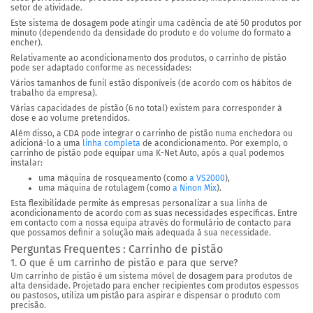
setor de atividade.
Este sistema de dosagem pode atingir uma cadência
de até 50 produtos por
minuto
(dependendo da densidade do produto e do volume do formato a
encher).
Relativamente ao acondicionamento dos produtos, o carrinho de pistão
pode ser adaptado conforme as necessidades:
Vários tamanhos de funil estão disponíveis (de acordo com os hábitos de
trabalho da empresa).
Várias capacidades de pistão (6 no total) existem para corresponder à
dose e ao volume pretendidos.
Além disso, a CDA pode integrar o carrinho de pistão numa enchedora ou
adicioná-lo a uma
linha completa
de acondicionamento. Por exemplo, o
carrinho de pistão pode equipar uma K-Net Auto, após a qual podemos
instalar:
uma máquina de rosqueamento (como
a VS2000
),
uma máquina de rotulagem (como
a Ninon Mix
).
Esta flexibilidade permite às empresas personalizar a sua linha de
acondicionamento de acordo com as suas necessidades específicas. Entre
em contacto com a nossa equipa através do formulário de contacto para
que possamos definir a solução mais adequada à sua necessidade.
Perguntas Frequentes : Carrinho de pistão
1. O que é um carrinho de pistão e para que serve?
Um carrinho de pistão é um sistema móvel de dosagem para produtos de
alta densidade. Projetado para encher recipientes com produtos espessos
ou pastosos, utiliza um pistão para aspirar e dispensar o produto com
precisão.