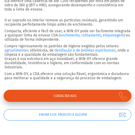
Ela oferece uma cadência de até 1.200 recipientes por hora em potes de
vidro de 380 g (Ø77 x H90),
assegurando desempenho e consistência em
toda a linha de envase.
O ar soprado no interior remove as partículas residuais, garantindo um
recipiente perfeitamente limpo antes do enchimento.
Compacta, eficiente e fácil de usar, a WIN-DY pode ser facilmente integrada
a qualquer linha de envase CDA (
enchimento
,
rolhamento
,
etiquetagem
) ou
utilizada de forma independente.
Cumpre rigorosamente os padrões de higiene exigidos pelos setores
agroalimentar
, vitivinícola, de
destilação e de bebidas espirituosas
, onde a
limpeza e a qualidade da embalagem são fundamentais.
Graças à sua estrutura em aço inoxidável, a WIN-DY oferece grande
durabilidade, resistência e higiene, em conformidade com as normas
industriais.
Com a WIN-DY, a CDA oferece uma solução fiável, ergonómica e duradoura
para melhorar a qualidade e a segurança do processo de embalagem.
CONTACTAR-NOS
ENVIAR ESTE PRODUTO A ALGUÉM