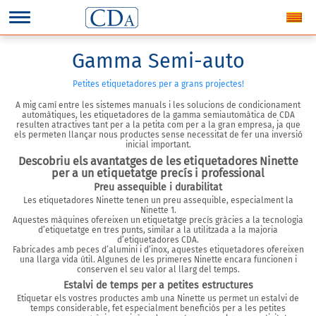
Gamma Semi-auto
Petites etiquetadores per a grans projectes!
A mig camí
entre les sistemes manuals i les solucions de condicionament
automàtiques
, les etiquetadores de
la gamma semiautomàtica de CDA
resulten atractives tant per a la petita com per a la gran empresa, ja que
els permeten llançar nous productes sense necessitat de fer una inversió
inicial important.
Descobriu els avantatges de les etiquetadores Ninette
per a un etiquetatge precís i professional
Preu assequible i durabilitat
Les etiquetadores Ninette
tenen un preu assequible
, especialment la
Ninette 1.
Aquestes màquines ofereixen un etiquetatge precís gràcies a la tecnologia
d’etiquetatge en tres punts, similar a la utilitzada a la majoria
d’etiquetadores CDA.
Fabricades amb peces d’alumini i d’inox,
aquestes etiquetadores ofereixen
una llarga vida útil. Algunes de les primeres
Ninette
encara funcionen i
conserven el seu valor al llarg del temps.
Estalvi de temps per a petites estructures
Etiquetar els vostres productes amb una Ninette us permet un estalvi de
temps considerable, fet especialment beneficiós per a les petites