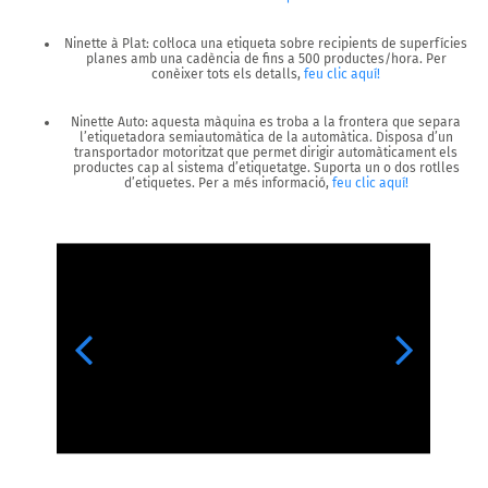
Ninette à Plat
: col·loca una etiqueta sobre recipients de superfícies
planes amb una cadència de fins a 500 productes/hora. Per
conèixer tots els detalls,
feu clic aquí!
Ninette Auto
: aquesta màquina es troba a la frontera que separa
l’etiquetadora semiautomàtica de la automàtica. Disposa d’un
transportador motoritzat que permet dirigir automàticament els
productes cap al sistema d’etiquetatge. Suporta un o dos rotlles
d’etiquetes. Per a més informació,
feu clic aquí!
Previous
Next