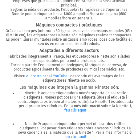
empreses que gràcies a això poden centrar-se en la seva activitat
principal.
Segons la mida del producte, l’etiqueta i la rapidesa de l’operari, les
Ninette poden etiquetar
fins a 1.000 ampolles/hora de mitjana (600
ampolles/hora en general).
Màquines compactes i pràctiques
Gràcies al seu pes (inferior a 30 kg) i a les seves dimensions reduïdes (65 x
61 x 110 cm),
les etiquetadores Ninette són màquines realment compactes.
Es poden lliurar muntades sobre un xassís amb rodes, cosa que facilita el
seu ús en entorns de treball reduïts.
Adaptades a diferents sectors
Fabricades íntegrament a França, les etiquetadores
Ninette
són aliades
indispensables per a molts professionals.
Formen part de l’equipament de bodegues, fàbriques de cervesa, de
productes agroalimentaris, de productes químics i cosmètics, etc.
Visiteu
el nostre canal YouTube
i descobriu els avantatges de les
etiquetadores Ninette en acció.
Les màquines que integren la gamma Ninette són:
Ninette 1:
aquesta etiquetadora només suporta un sol rotlle
d’etiquetes. Només pot posar una etiqueta (dues si etiqueta i
contraetiqueta es troben al mateix rotlle). La Ninette 1 és adequada
per a productes cilíndrics. Per a més informació sobre la Ninette 1,
feu clic aquí!
Ninette 2:
aquesta etiquetadora permet utilitzar dos rotlles
d’etiquetes. Pot posar dues etiquetes sobre envasos cilíndrics. La
seva cadència és la mateixa que la Ninette 1. Per a més informació,
feu clic aquí!