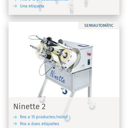
Una etiqueta
IX
SEMIAUTOMÀTIC
Ninette 2
fins a 15 productes/minut
fins a dues etiquetes
IX