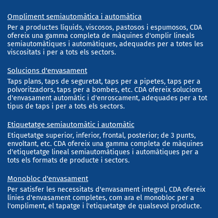
Ompliment semiautomàtica i automàtica
Per a productes líquids, viscosos, pastosos i espumosos, CDA
ofereix una gamma completa de màquines d'omplir lineals
semiautomàtiques i automàtiques, adequades per a totes les
viscositats i per a tots els sectors.
Solucions d'envasament
Taps plans, taps de seguretat, taps per a pipetes, taps per a
polvoritzadors, taps per a bombes, etc. CDA ofereix solucions
d'envasament automàtic i d'enroscament, adequades per a tot
tipus de taps i per a tots els sectors.
Etiquetatge semiautomàtic i automàtic
Etiquetatge superior, inferior, frontal, posterior; de 3 punts,
envoltant, etc. CDA ofereix una gamma completa de màquines
d'etiquetatge lineal semiautomàtiques i automàtiques per a
tots els formats de producte i sectors.
Monobloc d'envasament
Per satisfer les necessitats d'envasament integral, CDA ofereix
línies d'envasament completes, com ara el monobloc per a
l'ompliment, el tapatge i l'etiquetatge de qualsevol producte.