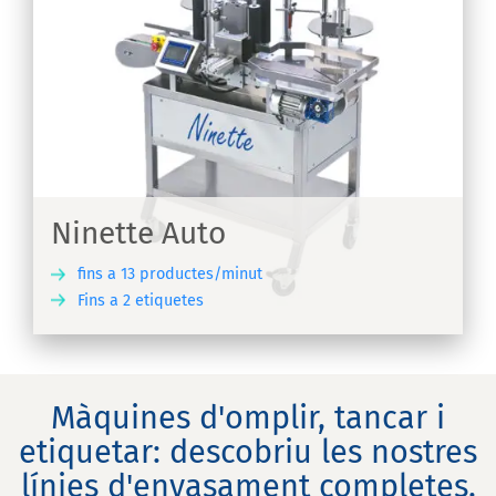
Ninette Auto
fins a 13 productes/minut
Fins a 2 etiquetes
IX
Màquines d'omplir, tancar i
etiquetar: descobriu les nostres
línies d'envasament completes.