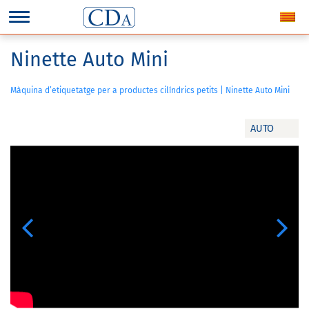
Ninette Auto Mini
Màquina d’etiquetatge per a productes cilíndrics petits | Ninette Auto Mini
AUTO
Previous
Next