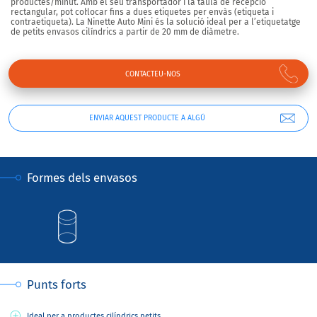
productes/minut.
Amb el seu transportador i la taula de recepció
rectangular, pot col·locar fins a dues etiquetes per envàs (etiqueta i
contraetiqueta).
La Ninette Auto Mini
és la solució ideal per a
l’etiquetatge
de petits envasos cilíndrics a partir de 20 mm de diàmetre.
CONTACTEU-NOS
ENVIAR AQUEST PRODUCTE A ALGÚ
Formes dels envasos
Punts forts
Ideal per a productes cilíndrics petits