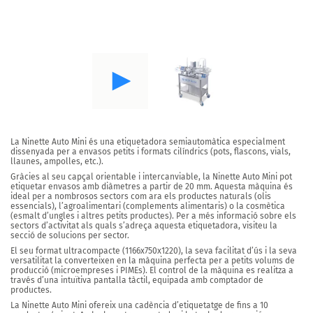
La Ninette Auto Mini és una etiquetadora semiautomàtica especialment
dissenyada per a envasos petits i formats cilíndrics (pots, flascons, vials,
llaunes, ampolles, etc.).
Gràcies al seu capçal orientable i intercanviable,
la Ninette Auto Mini pot
etiquetar envasos amb diàmetres a partir de 20 mm
. Aquesta màquina és
ideal per a nombrosos sectors com ara
els productes naturals
(olis
essencials),
l’agroalimentari
(complements alimentaris) o
la cosmètica
(esmalt d’ungles i altres petits productes). Per a més informació sobre els
sectors d’activitat als quals s’adreça aquesta etiquetadora, visiteu la
secció de solucions per sector.
El seu format ultracompacte (1166x750x1220), la seva facilitat d’ús i la seva
versatilitat la converteixen en la màquina perfecta per a petits volums de
producció (microempreses i PIMEs). El control de la màquina es realitza
a
través d’una intuïtiva pantalla tàctil
, equipada amb comptador de
productes.
La Ninette Auto Mini ofereix una cadència d’etiquetatge de fins a 10