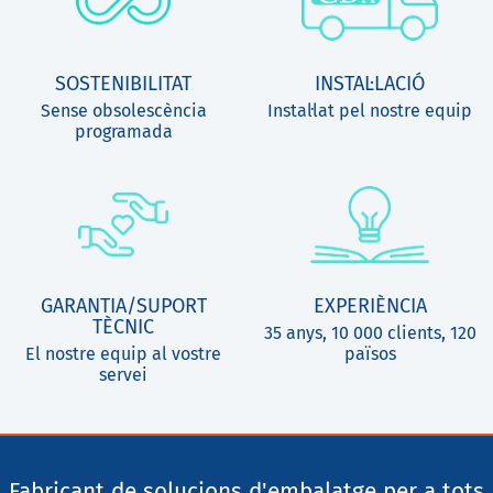
SOSTENIBILITAT
INSTAL·LACIÓ
Sense obsolescència
Instal·lat pel nostre equip
programada
GARANTIA/SUPORT
EXPERIÈNCIA
TÈCNIC
35 anys, 10 000 clients, 120
El nostre equip al vostre
països
servei
Fabricant de solucions d'embalatge per a tots