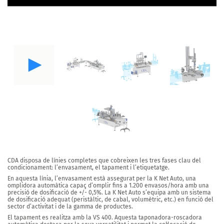
CDA disposa de línies completes que cobreixen les tres fases clau del
condicionament: l’envasament, el tapament i l’etiquetatge.
En aquesta línia, l’envasament està assegurat per la K Net Auto, una
omplidora automàtica capaç d’omplir fins a 1.200 envasos/hora amb una
precisió de dosificació de +/- 0,5%. La K Net Auto s’equipa amb un sistema
de dosificació adequat (peristàltic, de cabal, volumètric, etc.) en funció del
sector d’activitat i de la gamma de productes.
El tapament es realitza amb la VS 400. Aquesta taponadora-roscadora