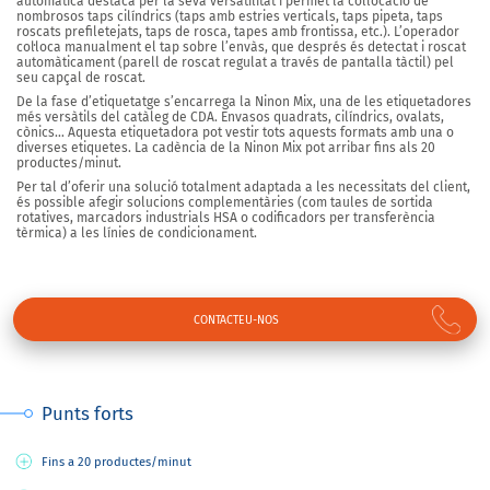
automàtica destaca per la seva versatilitat i permet la col·locació de
nombrosos taps cilíndrics (taps amb estries verticals, taps pipeta, taps
roscats prefiletejats, taps de rosca, tapes amb frontissa, etc.). L’operador
col·loca manualment el tap sobre l’envàs, que després és detectat i roscat
automàticament (parell de roscat regulat a través de pantalla tàctil) pel
seu capçal de roscat.
De la fase d’etiquetatge s’encarrega la Ninon Mix, una de les etiquetadores
més versàtils del catàleg de CDA. Envasos quadrats, cilíndrics, ovalats,
cònics… Aquesta etiquetadora pot vestir tots aquests formats amb una o
diverses etiquetes. La cadència de la Ninon Mix pot arribar fins als 20
productes/minut.
Per tal d’oferir una solució totalment adaptada a les necessitats del client,
és possible afegir solucions complementàries (com taules de sortida
rotatives, marcadors industrials HSA o codificadors per transferència
tèrmica) a les línies de condicionament.
CONTACTEU-NOS
Punts forts
Fins a 20 productes/minut