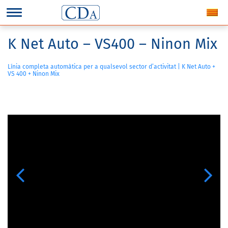
K Net Auto – VS400 – Ninon Mix
Línia completa automàtica per a qualsevol sector d’activitat | K Net Auto +
VS 400 + Ninon Mix
Previous
Next