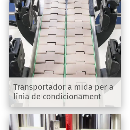
a
i
Transportador a mida per a
línia de condicionament
IX