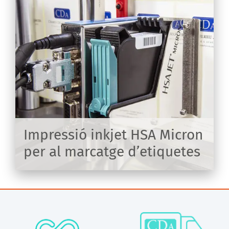
n
s
r
Impressió inkjet HSA Micron
per al marcatge d’etiquetes
IX