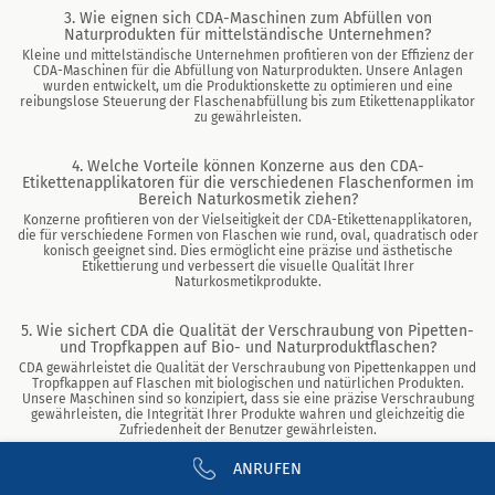
3. Wie eignen sich CDA-Maschinen zum Abfüllen von
Naturprodukten für mittelständische Unternehmen?
Kleine und mittelständische Unternehmen profitieren von der Effizienz der
CDA-Maschinen für die Abfüllung von Naturprodukten. Unsere Anlagen
wurden entwickelt, um die Produktionskette zu optimieren und eine
reibungslose Steuerung der Flaschenabfüllung bis zum Etikettenapplikator
zu gewährleisten.
4. Welche Vorteile können Konzerne aus den CDA-
Etikettenapplikatoren für die verschiedenen Flaschenformen im
Bereich Naturkosmetik ziehen?
Konzerne profitieren von der Vielseitigkeit der CDA-Etikettenapplikatoren,
die für verschiedene Formen von Flaschen wie rund, oval, quadratisch oder
konisch geeignet sind. Dies ermöglicht eine präzise und ästhetische
Etikettierung und verbessert die visuelle Qualität Ihrer
Naturkosmetikprodukte.
5. Wie sichert CDA die Qualität der Verschraubung von Pipetten-
und Tropfkappen auf Bio- und Naturproduktflaschen?
CDA gewährleistet die Qualität der Verschraubung von Pipettenkappen und
Tropfkappen auf Flaschen mit biologischen und natürlichen Produkten.
Unsere Maschinen sind so konzipiert, dass sie eine präzise Verschraubung
gewährleisten, die Integrität Ihrer Produkte wahren und gleichzeitig die
Zufriedenheit der Benutzer gewährleisten.
ANRUFEN
6. Wie eignen sich die Verpackungslösungen von CDA für die