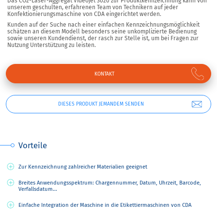
Das CO2-Laser-Aggregat Videojet 3020 zur Produktkennzeichnung kann von
unserem geschulten, erfahrenen Team von Technikern auf jeder
Konfektionierungsmaschine von CDA eingerichtet werden.
Kunden auf der Suche nach einer einfachen Kennzeichnungsmöglichkeit
schätzen an diesem Modell besonders seine unkomplizierte Bedienung
sowie unseren Kundendienst, der rasch zur Stelle ist, um bei Fragen zur
Nutzung Unterstützung zu leisten.
KONTAKT
DIESES PRODUKT JEMANDEM SENDEN
Vorteile
Zur Kennzeichnung zahlreicher Materialien geeignet
Breites Anwendungsspektrum: Chargennummer, Datum, Uhrzeit, Barcode,
Verfallsdatum...
Einfache Integration der Maschine in die Etikettiermaschinen von CDA