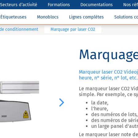
Secteurs d’activité
Formations
Documentations
Nos ré
Étiqueteuses
Monoblocs
Lignes complètes
Solutions 
 de conditionnement
Marquage par laser CO2
Marquage
Marqueur laser CO2 Videoj
heure, n° série, n° lot, etc.
Le marqueur laser CO2 Vi
simple. Par exemple, ce s
la date,
Next
l’heure,
des numéros de lots,
des numéros de série
un large panel d’aut
Le marqueur laser note d