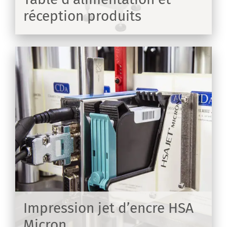
réception produits
IR
e
Impression jet d’encre HSA
Micron