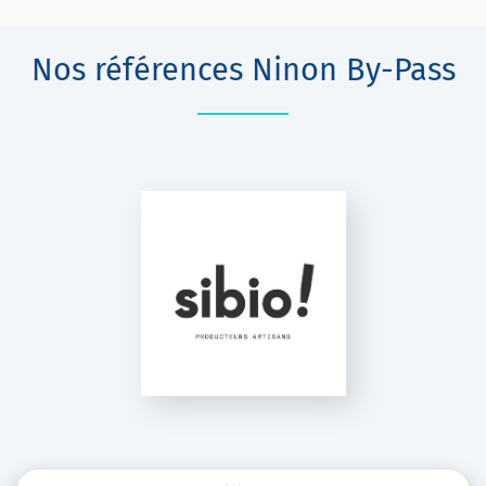
Nos références Ninon By-Pass
IBIO SARL
inon By Pass