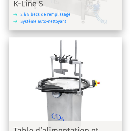
K-Line S
2 à 8 becs de remplissage
Système auto-nettoyant
IR
s
Table d’alimentation et