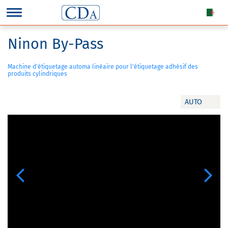
Ninon By-Pass
Machine d'étiquetage automa linéaire pour l'étiquetage adhésif des
produits cylindriques
AUTO
Previous
Next