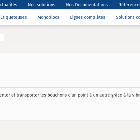
ctualités
Nos solutions
Nos Documentations
Références
Étiqueteuses
Monoblocs
Lignes complètes
Solutions 
ienter et transporter les bouchons d’un point à un autre grâce à la vibr