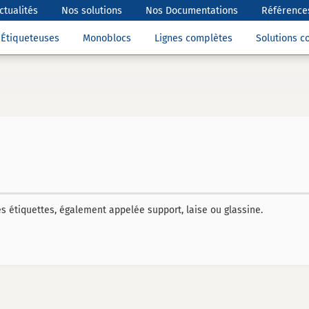
ctualités
Nos solutions
Nos Documentations
Références
Étiqueteuses
Monoblocs
Lignes complètes
Solutions 
s étiquettes, également appelée support, laise ou glassine.