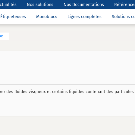
ctualités
Nos solutions
Nos Documentations
Références
Étiqueteuses
Monoblocs
Lignes complètes
Solutions 
be
r des fluides visqueux et certains liquides contenant des particules s