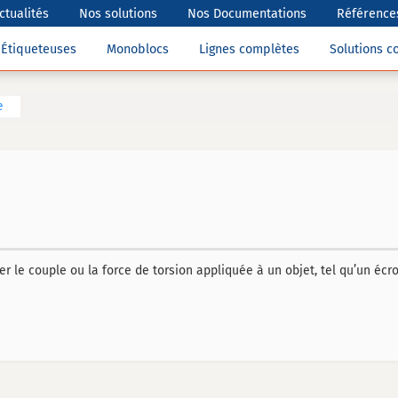
ctualités
Nos solutions
Nos Documentations
Références
Étiqueteuses
Monoblocs
Lignes complètes
Solutions 
e
 le couple ou la force de torsion appliquée à un objet, tel qu’un éc