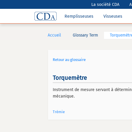
La société CDA
A
Remplisseuses
Visseuses
Accueil
Glossary Term
Torquemètr
Retour au glossaire
Torquemètre
Instrument de mesure servant à déterminer
mécanique.
Trémie