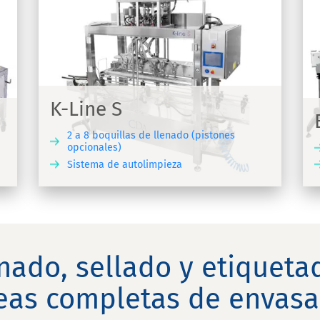
E-Fill
Máquina automática de llenado,
atornillado y etiquetado de viales
K-Line S
2 a 8 boquillas de llenado (pistones
opcionales)
Sistema de autolimpieza
UBRIR
DESCUBRIR
nado, sellado y etiquetad
neas completas de envasa