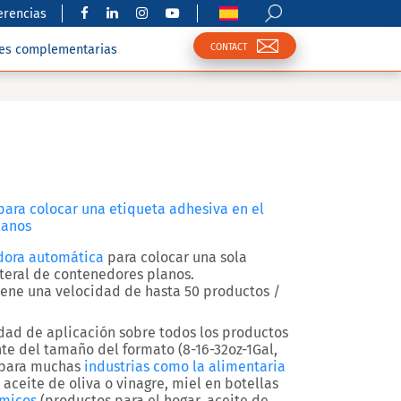
erencias
CONTACT
nes complementarias
ara colocar una etiqueta adhesiva en el
lanos
dora automática
para colocar una sola
ateral de contenedores planos.
tiene una velocidad de hasta
50
productos /
idad de aplicación
sobre todos los productos
e del tamaño del formato (8-16-32oz-1Gal,
l para muchas
industrias como la alimentaria
 aceite de oliva o vinagre, miel en botellas
ímicos
(productos para el hogar, aceite de