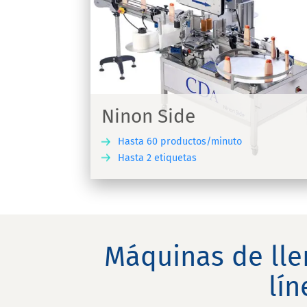
K-Line S
ra etiquetas
Máquina dosificadora adjunta
Ninon Side
Hasta 60 productos/minuto
Hasta 2 etiquetas
DESCUBRIR
DESC
Máquinas de lle
lí