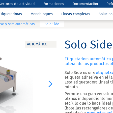
Sectores de actividad
Formaciones
Documentación
Ref
Etiquetadoras
Monobloques
Líneas completas
Solucio
cas y semiautomáticas
Solo Side
Solo Side
AUTOMÁTICO
Etiquetadora automática p
lateral de los productos p
Solo Side
es una
etiqueta
etiqueta adhesiva en el l
Esta etiquetadora lineal 
Next
minuto
.
Permite una
gran versatil
planos independientement
etc.), lo que lo hace idea
(botellas rectangulares de
ovaladas) o
productos qu