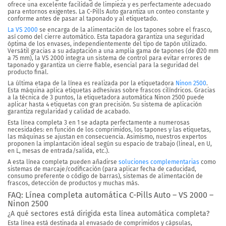
ofrece una excelente facilidad de limpieza y es perfectamente adecuado
para entornos exigentes. La C-Pills Auto garantiza un conteo constante y
conforme antes de pasar al taponado y al etiquetado.
La VS 2000
se encarga de la alimentación de los tapones sobre el frasco,
así como del cierre automático. Esta tapadora garantiza una seguridad
óptima de los envases, independientemente del tipo de tapón utilizado.
Versátil gracias a su adaptación a una amplia gama de tapones (de Ø20 mm
a 75 mm), la VS 2000 integra un sistema de control para evitar errores de
taponado y garantiza un cierre fiable, esencial para la seguridad del
producto final.
La última etapa de la línea es realizada por la etiquetadora
Ninon 2500
.
Esta máquina aplica etiquetas adhesivas sobre frascos cilíndricos. Gracias
a la técnica de 3 puntos, la etiquetadora automática Ninon 2500 puede
aplicar hasta 4 etiquetas con gran precisión. Su sistema de aplicación
garantiza regularidad y calidad de acabado.
Esta línea completa 3 en 1 se adapta perfectamente a numerosas
necesidades: en función de los comprimidos, los tapones y las etiquetas,
las máquinas se ajustan en consecuencia. Asimismo, nuestros expertos
proponen la implantación ideal según su espacio de trabajo (lineal, en U,
en L, mesas de entrada/salida, etc.).
A esta línea completa pueden añadirse
soluciones complementarias
como
sistemas de marcaje/codificación (para aplicar fecha de caducidad,
consumo preferente o código de barras), sistemas de alimentación de
frascos, detección de productos y muchas más.
FAQ: Línea completa automática C-Pills Auto – VS 2000 –
Ninon 2500
¿A qué sectores está dirigida esta línea automática completa?
Esta línea está destinada al envasado de comprimidos y cápsulas,