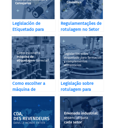
Legislación de
Regulamentações de
Etiquetado para
rotulagem no Setor
Destilerías, Bodegas
Cosmético
y Cervecerías
Como escolher a
Legislação sobre
máquina de
rotulagem para
etiquetagem
farmácias e
correcta?
suplementos
alimentares