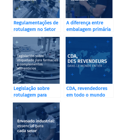
Regulamentações de
A diferença entre
rotulagem no Setor
embalagem primária
Cosmético
e secundária
Legislação sobre
CDA, revendedores
rotulagem para
em todo o mundo
farmácias e
suplementos
alimentares
Soluções de