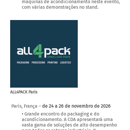
ALL4PACK Paris
Paris, França –
de 24 a 26 de novembro de 2026
• Grande encontro do packaging e do
acondicionamento. A CDA apresentará uma
vasta gama de soluções de alto desempenho
para todos os setores industriais. O
monobloco E-Fill
, a e
nchedora K-Line S
, a
capsuladora VS 2000
e a
rotuladora Ninon Mix
estarão presentes no evento.