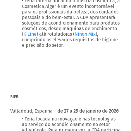
• Feira internacional da indústria cosmética, a
Cosmetica Alger é um evento incontornável
para os profissionais da beleza, dos cuidados
pessoais e do bem-estar. A CDA apresentará
soluções de acondicionamento para produtos
cosméticos, desde máquinas de enchimento
(
K-Line
) até rotuladoras (
Ninon Mix
),
cumprindo os elevados requisitos de higiene
e precisão do setor.
SIEB
Valladolid, Espanha –
de 27 a 29 de janeiro de 2026
• Feira focada na inovação e nas tecnologias
ao serviço do acondicionamento no setor
vitivinícola. Pela primeira vez, a CDA participa
neste evento para apresentar, em território
espanhol, as suas soluções de
acondicionamento. Serão apresentadas várias