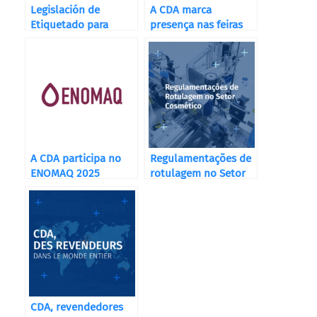
Legislación de
A CDA marca
Etiquetado para
presença nas feiras
Destilerías, Bodegas
do outono 2025!
y Cervecerías
A CDA participa no
Regulamentações de
ENOMAQ 2025
rotulagem no Setor
Cosmético
CDA, revendedores