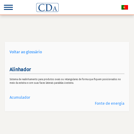
Voltar ao glossário
Alinhador
Sistema de realinhamento para produtos ovais ou retangulares de forma que fiquem posicionados no
meio da esteira e com suas faces laterais paralelas à esteira.
Acumulador
Fonte de energia