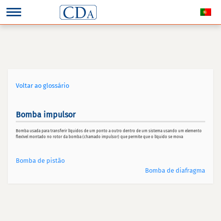
Voltar ao glossário
Bomba impulsor
Bomba usada para transferir líquidos de um ponto a outro dentro de um sistema usando um elemento
flexível montado no rotor da bomba (chamado impulsor) que permite que o líquido se mova
Bomba de pistão
Bomba de diafragma