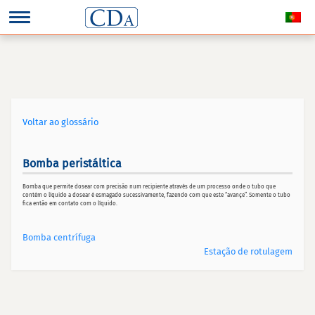
Voltar ao glossário
Bomba peristáltica
Bomba que permite dosear com precisão num recipiente através de um processo onde o tubo que
contém o líquido a dosear é esmagado sucessivamente, fazendo com que este “avançe”. Somente o tubo
fica então em contato com o líquido.
Bomba centrífuga
Estação de rotulagem