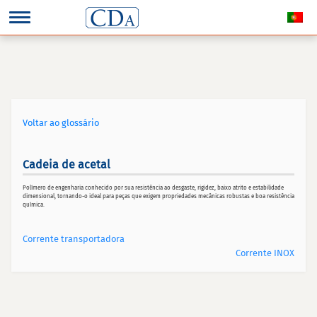
Voltar ao glossário
Cadeia de acetal
Polímero de engenharia conhecido por sua resistência ao desgaste, rigidez, baixo atrito e estabilidade
dimensional, tornando-o ideal para peças que exigem propriedades mecânicas robustas e boa resistência
química.
Corrente transportadora
Corrente INOX